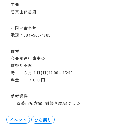
主催
菅茶山記念館
お問い合わせ
電話：084-963-1885
備考
◇◆関連行事◆◇
雛祭り茶席
時： ３月１日(日)10:00～15:00
料金： ３００円
参考資料
菅茶山記念館_雛祭り展A4チラシ
イベント
ひな祭り